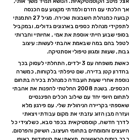
אצל מיטב הקוסמטיקאיות. הנושא תמיד משך אותי,
אך הלכתי עם הזרם ולמדתי מקצוע עם הכנסה
קבועה כמנהלת חשבונות שכירה. מגיל 27 התמנתי
לתפקידי מנהלת כספים בארגונים גדולים, ובמקביל
בסופי שבוע הייתי אוספת את אמי , אחיותיי וחברותי
לטפל בהם במה שבאמת אהבתי לעשות: עיצוב
גבות, שעוות ומגוון טיפולי אסתטיקה.
כאשת משפחה עם 3 ילדים, התחלתי לעסוק בכך
בחדרון קטן בדירה, שם טיפלתי בלקוחות, כמשרה
נוספת אחרי שעות העבודה כמנהלת בכירה בתחום
הכספים. בשנת 2008 החלטתי להפנות את אהבתי
לתחום היופי יחד עם שילוב הכלים הפיננסיים
שאספתי בקריירה הניהולית שלי. עם פירגון מלא
ועזרה מבן הזוג עזבתי את מקום עבודתי ויצאתי
לדרך חדשה, קוסמטיקאית בכפר סבא, כשלצידי כל
היועצים והמומחים בתחומי העיצוב, השיווק והפרסום.
כבר בימים הראשונים, מצאתי את הייחודיות באופן