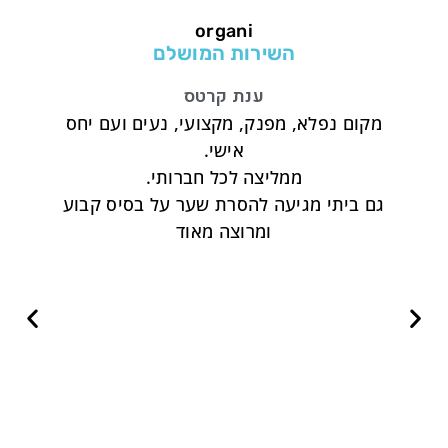
organi
השירות המושלם
ענת קרטס
פולי
מקום נפלא, מפנק, מקצועי, נעים ועם יחס
טיפול
ועה
אישי.
ואף
ממליצה לכל חברותי.
 את
גם ביתי מגיעה להסרת שער על בסיס קבוע
ף
ומרוצה מאוד
ד
ישות
זר,
ם.
ות
 אלא
להן
ך