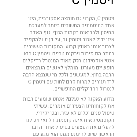
ויטמין C, הקרוי גם חומצה אסקורבית, הינו
אחד הוויטמינים החשובים ביותר למערכת
החיסון ולבריאות רקמות הגוף. גוף האדם
אינו יכול לאגור ויטמין זה, על כן יש להקפיד
לצרוך אותו באופן קבוע. המקורות העשירים
ביותר הם פירות וירקות טריים. ויטמין C הוא
אנטי אוקסידנט חזק מאוד המנטרל רדיקלים
חופשיים מעורנו. מומלץ לאנשים הנמצאים
הרבה בחוץ, למעשנים ולכל מי שנמצא הרבה
ליד תנורים למרוח קרם לחות עם ויטמין C
לנטרול הרדיקלים החופשיים.
מדוע האקנה לא נעלם? אנחנו שומעים רבות
את לקוחותינו הצעירים אומרים: עשיתי
טיפול פנים וכלום לא עזר. ובכן יקיריי,
הקוסמטיקאית אינה קוסמת. הלוואי ויכולנו
להעלים את הפצעים בטיפול אחד. הדבר
הראשון שיש להימנע ממנו הוא מגע עם