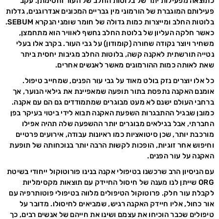
כתוצאה מפעילות יתר של בלוטות החלב של העור וחסימתן. עקב
פעילותם המוגברת של הורמוני מין גבריים המכונים אנדרוגנים, גדלות
בלוטות החלב ומייצרות כמות גדולה של חומר שומני הנקרא SEBUM.
כאשר חלקה העליון של בלוטת החלב נחשף לאוויר הוא מתחמצן,
משחיר ויוצר נקודה שחורה (קומודון) על גבי העור. בקרב אלו בעלי
נטייה תורשתית לאקנה קשה, בלוטות החלב מגיבות יחסית ביתר
שאת לאותה כמות ההורמונים מאשר לאנשים אחרים.
כל אלו יוצרים נזק בולט מאוד על גבי עור הפנים, שמחייב טיפול.
אומנם האקנה נתפסת בתור תופעה שמאפיינת את גילאי הנוער, אך
ברחבי העולם ישנם לא מעט מבוגרים שמתמודדים גם הם עם אקנה.
כמובן שבגיל ההתבגרות השפעת האקנה תבוא לידי ביטוי בעיקר בפן
החברתי, אבל בגילאים מבוגרים יותר ההשפעה שלה תהיה אפילו
מורכבת יותר, שכן סיטואציות כמו ראיונות עבודה, אירועים פרטיים
וחיפוש אחר זוגיות, הופכות לקשות הרבה יותר בנוכחותה של תופעת
האקנה על עור הפנים.
עם הניסיון הרב שרכשנו בטיפולי אקנה בנינו פורוטוקול ייחודי בשיטת
ORG שייתן לנו מענה של חיסול החיידק עם תוצאות מקסימליות
לקבלת עור חלק. פרוטוקול הטיפולים מלווה בטיפולי פוטותרפיה עם
אור כחול, אליו חיידק האקנה רגיש, שמביאים לחיסולו. מדובר על
טיפולים שכבר הוכיחו את עצמם ושינו את חייהם של אנשים רבים, כך