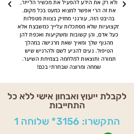
זר,
ם.
ות
 אלא
להן
ך
ש
ר.
לקבלת ייעוץ ואבחון אישי ללא כל
התחייבות
התקשרו: 3156* שלוחה 1