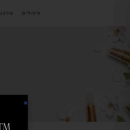
טיפולים
עורגני DS