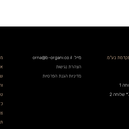
מו
תקדמת בע"מ.
מייל: orna@b-organi.co.il
או
הצהרת נגישות
שו
מדיניות הגנת הפרטיות
וה
טי
כד
צר
תק