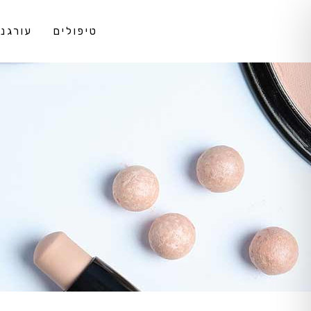
טיפולים
עורגני DS