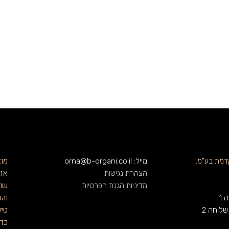
מוצ
דמת בע"מ.
מייל: orna@b-organi.co.il
אוד
הצהרת נגישות
שוב
מדיניות הגנת הפרטיות
והט
טיפ
כדא