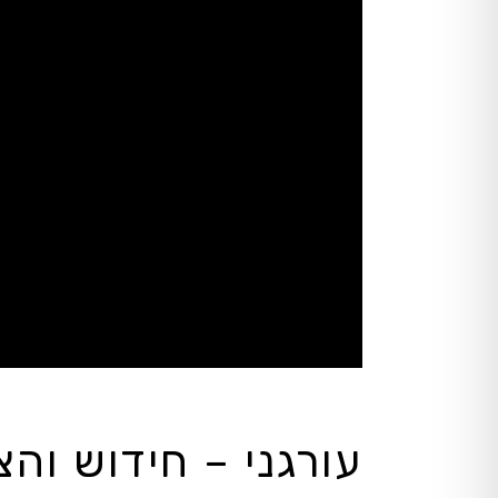
עורגני – חידוש וה