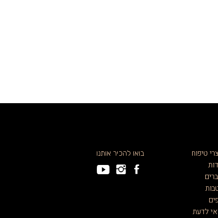
רי טיפוח
בואו להכיר אותנו
ות
רים
בות
ים
י לדעת