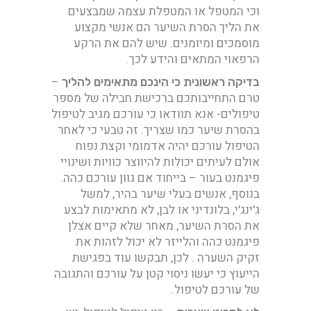
וכי המטפל או המטפלת עצמה שמבצעים
את הליך הסרת השיער הם אנשי מקצוע
מוסמכים ומיומנים. שיש להם את הרקע
הרפאוי המתאים והידע לכך.
–
בדיקה ראשונית כי הינכם מתאימים להליך
טרם התחייבותכם ברכישת חבילה של מספר
טיפולים- אנא תוודאו כי עורכם מגיב לטיפול
בהסרת שיער כמו שצריך. זה טבעי כי לאחר
הטיפול עורכם יהיה אדמומי וקצת נפוח
אולם לעיתים יכולות להיווצר כוויות ושינויי
פיגמנט בעור – בייחוד אם גוון עורכם כהה.
בנוסף, אנשים בעלי שיער בהיר, למשל
ג'ינג'י, בלונדיני או לבן, לא מתאימות לבצע
את הסרת השיער, מאחר שלא קיים אצלן
פיגמנט כהה והלייזר לא יכול לזהות את
זקיק השערה . לכן, תבקשו עוד בפגישת
הייעוץ כי יעשו ניסוי קטן על עורכם והתגובה
של עורכם לטיפול.