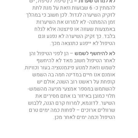
בין טיפול לטיפול, יש
לא למרוט שערות –
להמתין כ- 6 שבועות וזאת על מנת לתת
לזקיק השיערה לגדול. לכן חשוב כי במהלך
זמן ההמתנה- לא למרוט את השיערות
באמצעות שעווה או פינצטה אלא לגלח
בלבד. כך זקיק השיערה לא נפגע וגם
הטיפול לא ייפגע כתוצאה מכך.
– הן לפני הטיפול והן
לא להיחשף לשמש
לאחר הטיפול חשוב מאד לא להיחשף
לשמש וזאת למנוע פיגמנטציה בעור וכוויות.
אומנם אנו חיים במדינה חמה בה השמש
קופחת על ראשנו רוב השנה, אולם יש
להשתמש במספר אמצעי מניעה מהשמש-
תלוי כמובן באיזור בו אתם מסירים את
השיער. לדוגמא, למרוח קרם הגנה, ללבוש
שרוולים ארוכים – לפחות כמה ימים טרם
הטיפול וכמה ימים לאחר מכן.