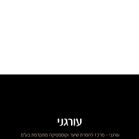
עורגני - מרכז להסרת שיער וקוסמטיקה מתקדמת בע"מ.