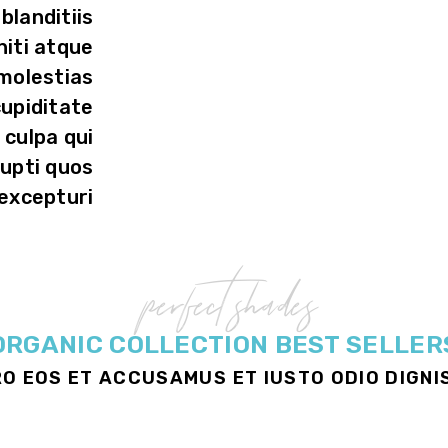
blanditiis
iti atque
 molestias
cupiditate
 culpa qui
rupti quos
excepturi.
perfect shades
ORGANIC COLLECTION BEST SELLER
RO EOS ET ACCUSAMUS ET IUSTO ODIO DIGNI