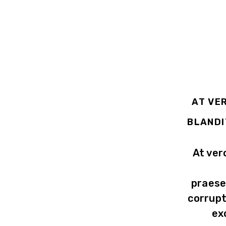
AT VE
BLANDI
At ver
praese
corrupt
ex