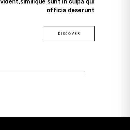
vident,similique sunt in culpa qui
officia deserunt
DISCOVER
SEASON SALE
UP TO 50% DISCOUNT