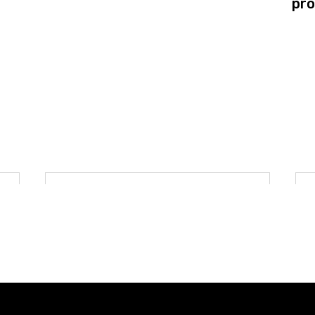
pro
CK
FREE SHIPPING
UIT
FOR ORDERS OVER $150
OU