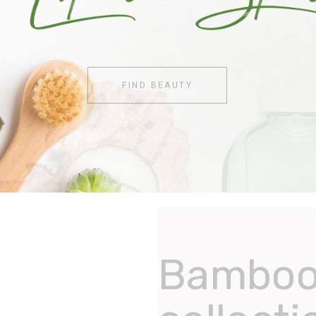
FIND BEAUTY
URAL COSMETICS
Bambo
Organic
GIFT OF NATURE
Special