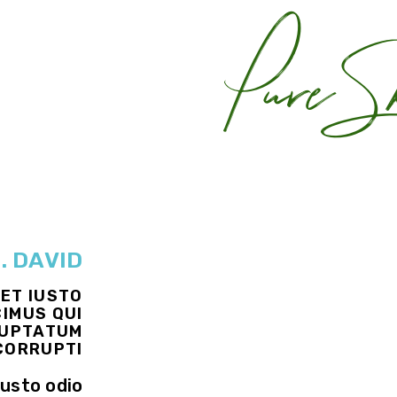
Pure Sk
. DAVID
ET IUSTO
CIMUS QUI
LUPTATUM
CORRUPTI
iusto odio