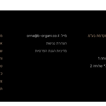
מו
תקדמת בע"מ.
מייל: orna@b-organi.co.il
או
הצהרת נגישות
שו
מדיניות הגנת הפרטיות
וה
טי
כד
צר
תק